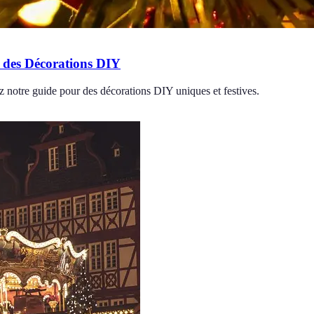
 des Décorations DIY
z notre guide pour des décorations DIY uniques et festives.