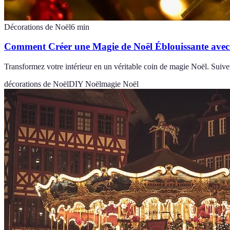
Décorations de Noël
6
min
Comment Créer une Magie de Noël Éblouissante avec
Transformez votre intérieur en un véritable coin de magie Noël. Suive
décorations de Noël
DIY Noël
magie Noël