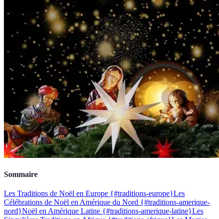
Sommaire
Les Traditions de Noël en Europe {#traditions-europe}
Les
Célébrations de Noël en Amérique du Nord {#traditions-amerique-
nord}
Noël en Amérique Latine {#traditions-amerique-latine}
Les