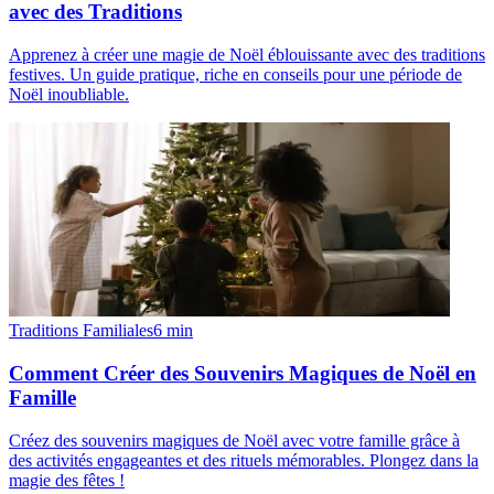
avec des Traditions
Apprenez à créer une magie de Noël éblouissante avec des traditions
festives. Un guide pratique, riche en conseils pour une période de
Noël inoubliable.
Traditions Familiales
6
min
Comment Créer des Souvenirs Magiques de Noël en
Famille
Créez des souvenirs magiques de Noël avec votre famille grâce à
des activités engageantes et des rituels mémorables. Plongez dans la
magie des fêtes !