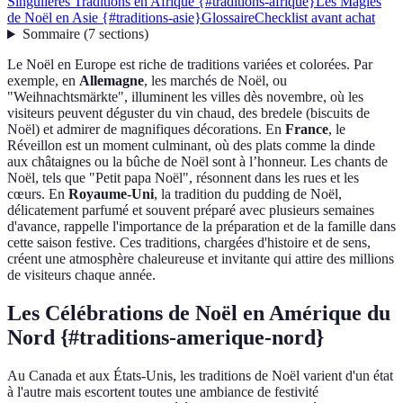
Singulières Traditions en Afrique {#traditions-afrique}
Les Magies
de Noël en Asie {#traditions-asie}
Glossaire
Checklist avant achat
Sommaire
(
7
sections
)
Le Noël en Europe est riche de traditions variées et colorées. Par
exemple, en
Allemagne
, les marchés de Noël, ou
"Weihnachtsmärkte", illuminent les villes dès novembre, où les
visiteurs peuvent déguster du vin chaud, des bredele (biscuits de
Noël) et admirer de magnifiques décorations. En
France
, le
Réveillon est un moment culminant, où des plats comme la dinde
aux châtaignes ou la bûche de Noël sont à l’honneur. Les chants de
Noël, tels que "Petit papa Noël", résonnent dans les rues et les
cœurs. En
Royaume-Uni
, la tradition du pudding de Noël,
délicatement parfumé et souvent préparé avec plusieurs semaines
d'avance, rappelle l'importance de la préparation et de la famille dans
cette saison festive. Ces traditions, chargées d'histoire et de sens,
créent une atmosphère chaleureuse et invitante qui attire des millions
de visiteurs chaque année.
Les Célébrations de Noël en Amérique du
Nord {#traditions-amerique-nord}
Au Canada et aux États-Unis, les traditions de Noël varient d'un état
à l'autre mais escortent toutes une ambiance de festivité