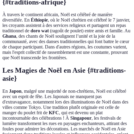
{#traditions-afrique}
À travers le continent africain, Noël est célébré de manière
diversifiée. En
Éthiopie
, où le Noël chrétien est célébré le 7 janvier,
les croyants assistent à des services religieux et partagent un repas
traditionnel de
doro wat
(ragoût de poulet) entre amis et famille. Au
Ghana
, des chants de Noël soulignent l’unité et la joie de la
communauté, avec des danses traditionnelles qui font battre le cœur
de chaque participant. Dans d'autres régions, les coutumes varient,
mais l'esprit collectif de rassemblement est une constante, prouvant
que Noël transcende les frontières.
Les Magies de Noël en Asie {#traditions-
asie}
En
Japon
, malgré une majorité de non-chrétiens, Noël est célébré
avec un esprit de fête. Les Japonais ne manquent pas
d'extravagance, notamment lors des illuminations de Noël dans des
villes comme Tokyo. Une tradition plutôt originale est celle de
manger du poulet frit de
KFC
, qui est devenu un plat
incontournable des célébrations ! À
Singapour
, les festivals de
lumière transforment les rues en paysages enchanteurs, attirant des
foules pour admirer les décorations. Les marchés de Noël en Asie