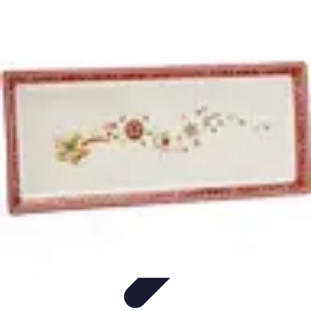
Magie de Noël
Idées et Inspirations
Décorations de Noël
Décorations et
Ambiance
Traditions de Noël
Traditions
Magie de Noël