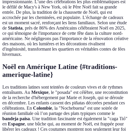
impressionnante. L’une des célébrations les plus emblématiques est
le défilé de Macy's à New York, où le Père Noël fait sa grande
entrée. De plus, la tradition de la chaussette de Noël, qui est
accrochée par les cheminées, est populaire. L'échange de cadeaux
est un moment sacré, renforçant les liens familiaux. Selon une étude
de
Statista
, près de 86% des Américains célébraient Noël en 2025,
ce qui témoigne de l'importance de cette fête dans la culture nord-
américaine. Ne négligeons pas l'importance de la rénovation créative
des maisons, où les lumières et les décorations rivalisent
d'ingéniosité, transformant les quartiers en véritables contes de fées
hivernaux.
Noël en Amérique Latine {#traditions-
amerique-latine}
Les traditions latines sont teintées de couleurs vives et de rythmes
entraînants. Au
Mexique
, le "posada" est célèbre, une reconstitution
de la recherche d'hébergement par Marie et Joseph, qui se déroule
en décembre. Les enfants cassent des piñatas décorées pendant ces
célébrations. En
Colombie
, la "Nochebuena" est une soirée de
réunion familiale où l’on partage des plats typiques comme le
bandeja paisa
. Une tradition fascinante est également la "caga Tió"
en
Espagne
, une bûche qui, au moment de Noël, est frappée pour
libérer les cadeaux ! Ces coutumes montrent non seulement leur foi