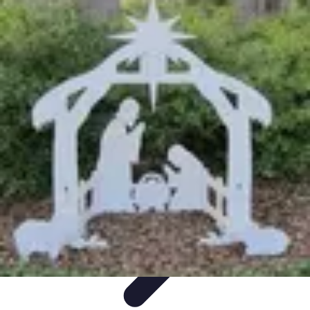
Magie de Noël
Idées et Inspirations
Décorations de Noël
Décorations et
Ambiance
Traditions de Noël
Traditions
Magie de Noël