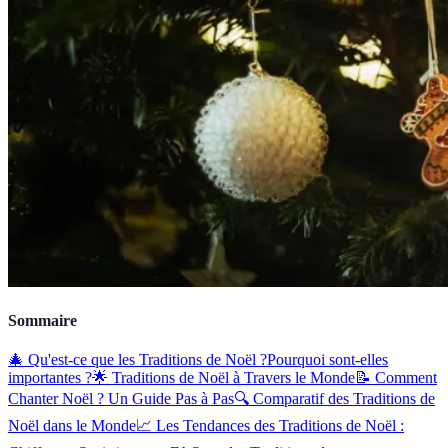
Sommaire
🎄 Qu'est-ce que les Traditions de Noël ?
Pourquoi sont-elles
importantes ?
🌟 Traditions de Noël à Travers le Monde
📝 Comment
Chanter Noël ? Un Guide Pas à Pas
🔍 Comparatif des Traditions de
Noël dans le Monde
📈 Les Tendances des Traditions de Noël :