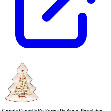
Grande Coupelle En Forme De Sapin, Porcelaine