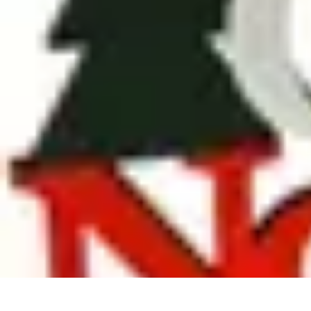
Magie de Noël
Idées et Inspirations
Décorations de Noël
Décorations et Ambiance
Trad
Magie de Noël