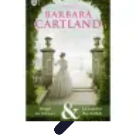
Magie de Noël
Idées et Inspirations
Décorations de Noël
Décorations et
Ambiance
Traditions de Noël
Traditions
Magie de Noël