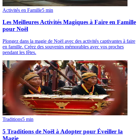
Activités en Famille
5
min
Les Meilleures Activités Magiques à Faire en Famille
pour Noël
Plongez dans la magie de Noël avec des activités captivantes à faire
en famille. Créez des souvenirs mémorables avec vos proches
pendant les fêtes.
Traditions
5
min
5 Traditions de Noël à Adopter pour Éveiller la
Magie