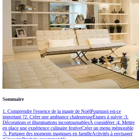
Sommaire
1. Comprendre l'essence de la magie de Noël
Pourquoi est-ce
important ?
2. Créer une ambiance chaleureuse
Étapes à suivre :
3.
Décorations et illuminations incontournables
À considérer :
4. Mettre
en place une expérience culinaire festive
Créer un menu mémorable
:
5. Partager des moments magiques en famille
Activités à envisager