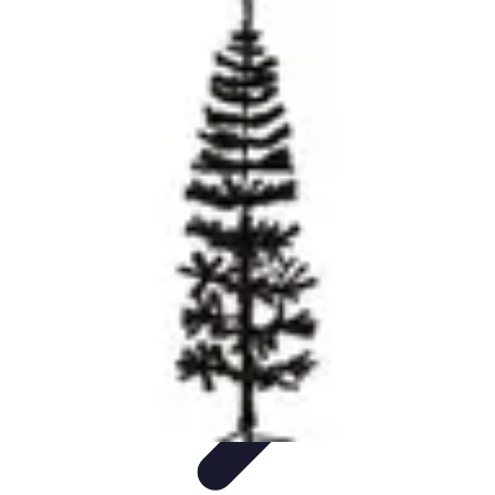
Magie de Noël
Idées et Inspirations
Décorations de Noël
Décorations et
Ambiance
Traditions de Noël
Traditions
Magie de Noël