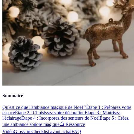
Sommaire
Qu'est-ce que l'ambiance magique de Noël ?
Étape 1 : Préparez votre
espace
Étape 2 : Choisissez votre décoration
Étape 3 : Maîtrisez
l'éclairage
Étape 4 : Incorporez des senteurs de Noël
Étape 5 : Créez
une ambiance sonore magique
📺 Ressource
Vidéo
Glossaire
Checklist avant achat
FAQ