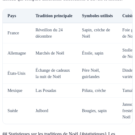
Pays
Tradition principale
Symboles utilisés
Cuisin
Réveillon du 24
Sapin, crèche de
Foie gr
France
décembre
Noël
de Noë
Stollen
Allemagne
Marchés de Noël
Étoile, sapin
de Noë
Échange de cadeaux
Père Noël,
Dinde, 
États-Unis
la nuit de Noël
guirlandes
variées
Mexique
Las Posadas
Piñata, crèche
Tamale
Jansson
Suède
Julbord
Bougies, sapin
frestel
Noël
## Statistiques sur les traditions de Noël {#statistiques} Les