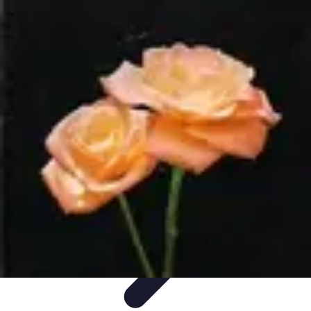
Magie de Noël
Idées et Inspirations
Décorations de Noël
Décorations et
Ambiance
Traditions de Noël
Traditions
Magie de Noël