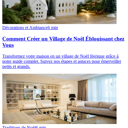
Décorations et Ambiance
6
min
Comment Créer un Village de Noël Éblouissant chez
Vous
Transformez votre maison en un village de Noël féerique grâce à
notre guide complet. Suivez nos étapes et astuces pour émerveiller
petits et grands.
Traditions de Noël
6
min