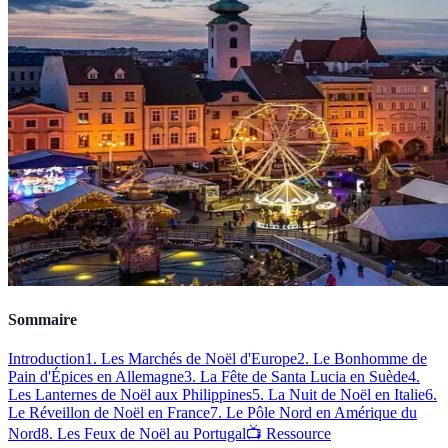
Sommaire
Introduction
1. Les Marchés de Noël d'Europe
2. Le Bonhomme de
Pain d'Épices en Allemagne
3. La Fête de Santa Lucia en Suède
4.
Les Lanternes de Noël aux Philippines
5. La Nuit de Noël en Italie
6.
Le Réveillon de Noël en France
7. Le Pôle Nord en Amérique du
Nord
8. Les Feux de Noël au Portugal
📺 Ressource