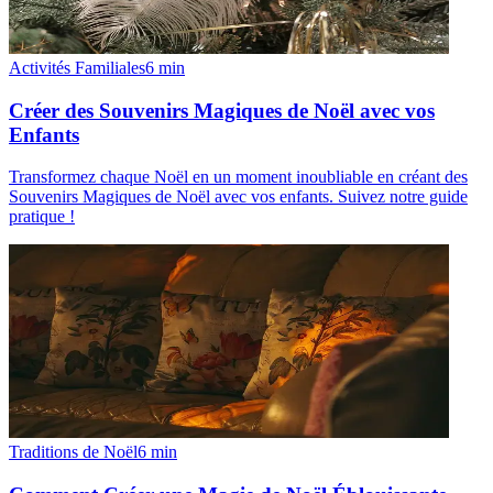
Activités Familiales
6
min
Créer des Souvenirs Magiques de Noël avec vos
Enfants
Transformez chaque Noël en un moment inoubliable en créant des
Souvenirs Magiques de Noël avec vos enfants. Suivez notre guide
pratique !
Traditions de Noël
6
min