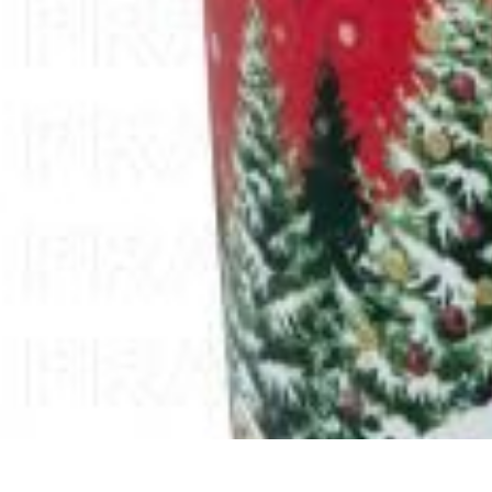
Magie de Noël
Idées et Inspirations
Décorations de Noël
Décorations et Ambiance
Trad
Magie de Noël