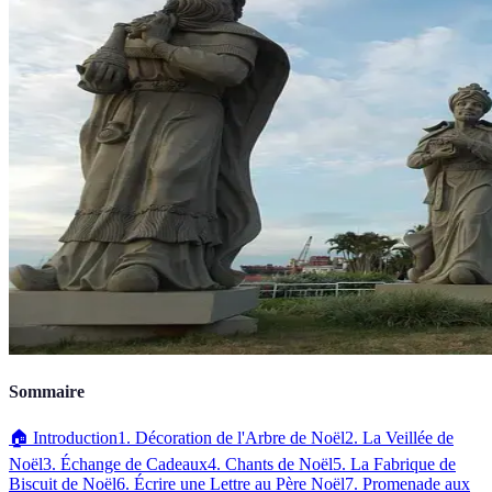
Sommaire
🏠 Introduction
1. Décoration de l'Arbre de Noël
2. La Veillée de
Noël
3. Échange de Cadeaux
4. Chants de Noël
5. La Fabrique de
Biscuit de Noël
6. Écrire une Lettre au Père Noël
7. Promenade aux