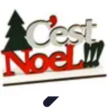
Magie de Noël
Idées et Inspirations
Décorations de Noël
Décorations et
Ambiance
Traditions de Noël
Traditions
Magie de Noël