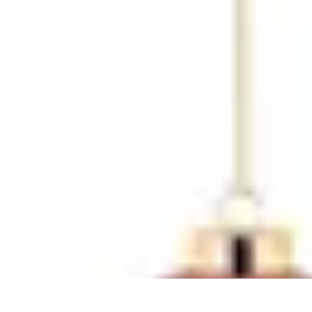
Magie de Noël
Idées et Inspirations
Décorations de Noël
Décorations et Ambiance
Trad
Magie de Noël