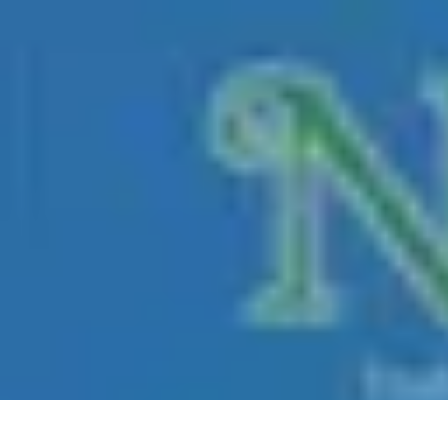
Magie de Noël
Idées et Inspirations
Décorations de Noël
Décorations et Ambiance
Trad
Magie de Noël