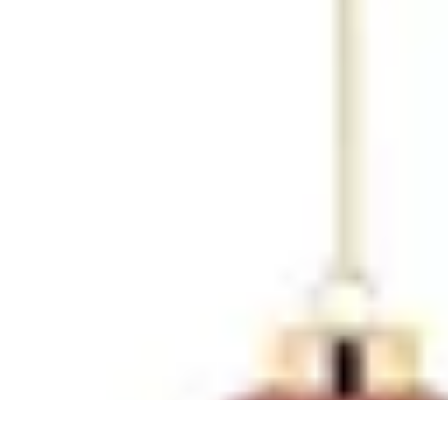
Magie de Noël
Idées et Inspirations
Décorations de Noël
Décorations et Ambiance
Trad
Magie de Noël