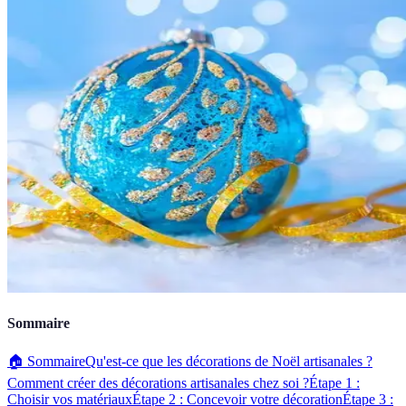
Sommaire
🏠 Sommaire
Qu'est-ce que les décorations de Noël artisanales ?
Comment créer des décorations artisanales chez soi ?
Étape 1 :
Choisir vos matériaux
Étape 2 : Concevoir votre décoration
Étape 3 :