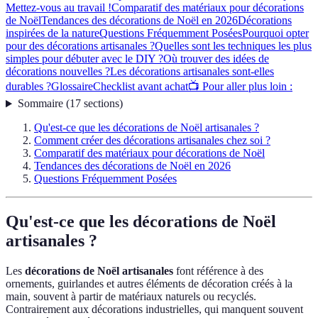
Mettez-vous au travail !
Comparatif des matériaux pour décorations
de Noël
Tendances des décorations de Noël en 2026
Décorations
inspirées de la nature
Questions Fréquemment Posées
Pourquoi opter
pour des décorations artisanales ?
Quelles sont les techniques les plus
simples pour débuter avec le DIY ?
Où trouver des idées de
décorations nouvelles ?
Les décorations artisanales sont-elles
durables ?
Glossaire
Checklist avant achat
📺 Pour aller plus loin :
Sommaire
(
17
sections
)
Qu'est-ce que les décorations de Noël artisanales ?
Comment créer des décorations artisanales chez soi ?
Comparatif des matériaux pour décorations de Noël
Tendances des décorations de Noël en 2026
Questions Fréquemment Posées
Qu'est-ce que les décorations de Noël
artisanales ?
Les
décorations de Noël artisanales
font référence à des
ornements, guirlandes et autres éléments de décoration créés à la
main, souvent à partir de matériaux naturels ou recyclés.
Contrairement aux décorations industrielles, qui manquent souvent