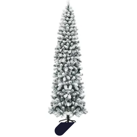
Magie de Noël
Idées et Inspirations
Décorations de Noël
Décorations et
Ambiance
Traditions de Noël
Traditions
Magie de Noël