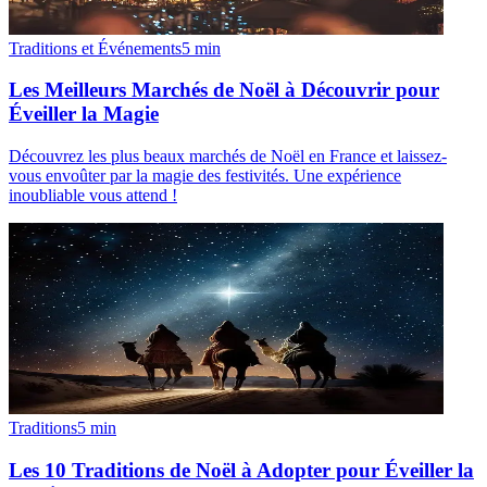
Traditions et Événements
5
min
Les Meilleurs Marchés de Noël à Découvrir pour
Éveiller la Magie
Découvrez les plus beaux marchés de Noël en France et laissez-
vous envoûter par la magie des festivités. Une expérience
inoubliable vous attend !
Traditions
5
min
Les 10 Traditions de Noël à Adopter pour Éveiller la