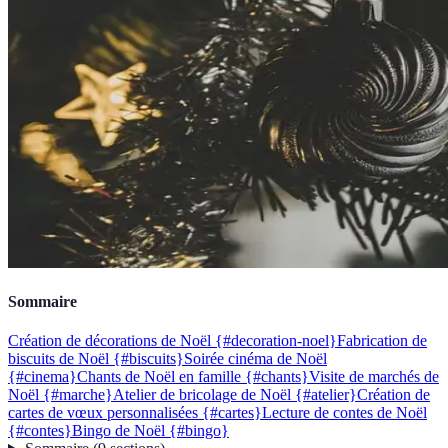
Sommaire
Création de décorations de Noël {#decoration-noel}
Fabrication de
biscuits de Noël {#biscuits}
Soirée cinéma de Noël
{#cinema}
Chants de Noël en famille {#chants}
Visite de marchés de
Noël {#marche}
Atelier de bricolage de Noël {#atelier}
Création de
cartes de vœux personnalisées {#cartes}
Lecture de contes de Noël
{#contes}
Bingo de Noël {#bingo}