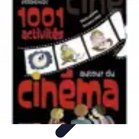
Magie de Noël
Idées et Inspirations
Décorations de Noël
Décorations et
Ambiance
Traditions de Noël
Traditions
Magie de Noël