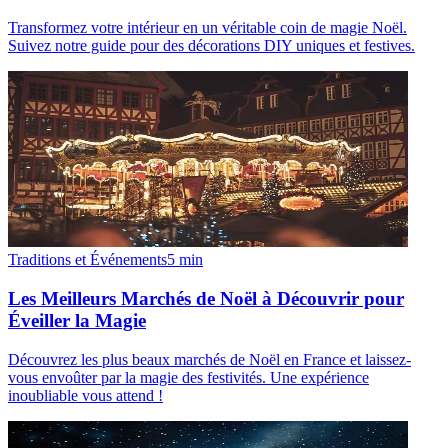
Transformez votre intérieur en un véritable coin de magie Noël.
Suivez notre guide pour des décorations DIY uniques et festives.
Traditions et Événements
5
min
Les Meilleurs Marchés de Noël à Découvrir pour
Éveiller la Magie
Découvrez les plus beaux marchés de Noël en France et laissez-
vous envoûter par la magie des festivités. Une expérience
inoubliable vous attend !