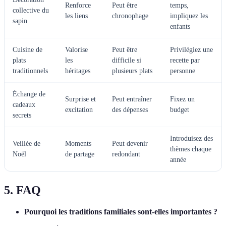
Renforce
Peut être
temps,
collective du
les liens
chronophage
impliquez les
sapin
enfants
Cuisine de
Valorise
Peut être
Privilégiez une
plats
les
difficile si
recette par
traditionnels
héritages
plusieurs plats
personne
Échange de
Surprise et
Peut entraîner
Fixez un
cadeaux
excitation
des dépenses
budget
secrets
Introduisez des
Veillée de
Moments
Peut devenir
thèmes chaque
Noël
de partage
redondant
année
5. FAQ
Pourquoi les traditions familiales sont-elles importantes ?