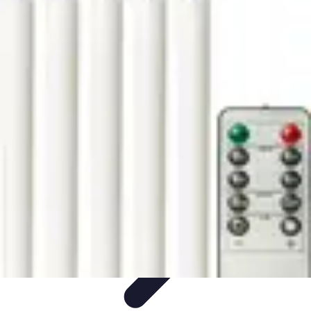
Magie de Noël
Idées et Inspirations
Décorations de Noël
Décorations et
Ambiance
Traditions de Noël
Traditions
Magie de Noël