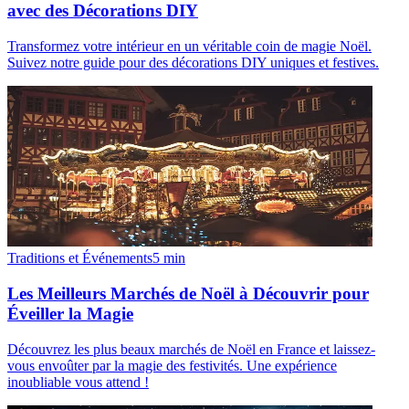
avec des Décorations DIY
Transformez votre intérieur en un véritable coin de magie Noël.
Suivez notre guide pour des décorations DIY uniques et festives.
Traditions et Événements
5
min
Les Meilleurs Marchés de Noël à Découvrir pour
Éveiller la Magie
Découvrez les plus beaux marchés de Noël en France et laissez-
vous envoûter par la magie des festivités. Une expérience
inoubliable vous attend !