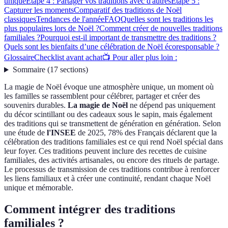
unique
Étape 4 : Partager vos traditions avec d'autres
Étape 5 :
Capturer les moments
Comparatif des traditions de Noël
classiques
Tendances de l'année
FAQ
Quelles sont les traditions les
plus populaires lors de Noël ?
Comment créer de nouvelles traditions
familiales ?
Pourquoi est-il important de transmettre des traditions ?
Quels sont les bienfaits d’une célébration de Noël écoresponsable ?
Glossaire
Checklist avant achat
📺 Pour aller plus loin :
Sommaire
(
17
sections
)
La magie de Noël évoque une atmosphère unique, un moment où
les familles se rassemblent pour célébrer, partager et créer des
souvenirs durables.
La magie de Noël
ne dépend pas uniquement
du décor scintillant ou des cadeaux sous le sapin, mais également
des traditions qui se transmettent de génération en génération. Selon
une étude de
l'INSEE
de 2025, 78% des Français déclarent que la
célébration des traditions familiales est ce qui rend Noël spécial dans
leur foyer. Ces traditions peuvent inclure des recettes de cuisine
familiales, des activités artisanales, ou encore des rituels de partage.
Le processus de transmission de ces traditions contribue à renforcer
les liens familiaux et à créer une continuité, rendant chaque Noël
unique et mémorable.
Comment intégrer des traditions
familiales ?