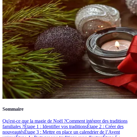
Sommaire
Qu'est-ce que la magie de Noël ?
Comment intégrer des traditions
familiales ?
Étape 1 : Identifier vos traditions
Étape 2 : Créer des
nouveautés
Étape 3 : Mettre en place un calendrier de l’Avent