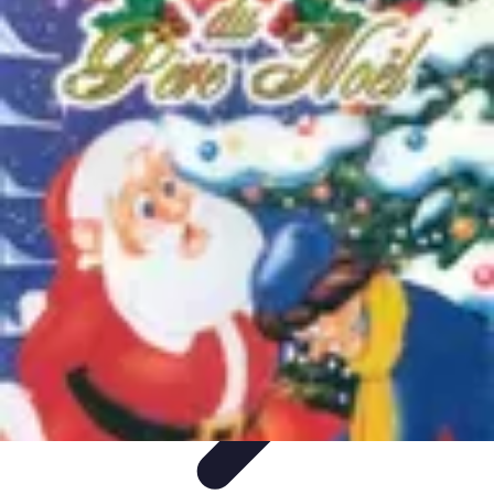
Magie de Noël
Idées et Inspirations
Décorations de Noël
Décorations et
Ambiance
Traditions de Noël
Traditions
Magie de Noël