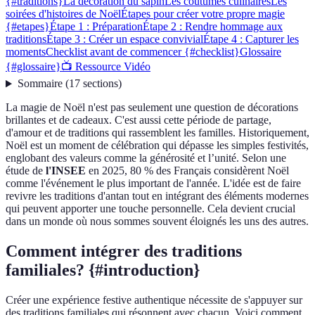
{#traditions}
La décoration du sapin
Les coutumes culinaires
Les
soirées d'histoires de Noël
Étapes pour créer votre propre magie
{#etapes}
Étape 1 : Préparation
Étape 2 : Rendre hommage aux
traditions
Étape 3 : Créer un espace convivial
Étape 4 : Capturer les
moments
Checklist avant de commencer {#checklist}
Glossaire
{#glossaire}
📺 Ressource Vidéo
Sommaire
(
17
sections
)
La magie de Noël n'est pas seulement une question de décorations
brillantes et de cadeaux. C'est aussi cette période de partage,
d'amour et de traditions qui rassemblent les familles. Historiquement,
Noël est un moment de célébration qui dépasse les simples festivités,
englobant des valeurs comme la générosité et l’unité. Selon une
étude de
l'INSEE
en 2025, 80 % des Français considèrent Noël
comme l'événement le plus important de l'année. L'idée est de faire
revivre les traditions d'antan tout en intégrant des éléments modernes
qui peuvent apporter une touche personnelle. Cela devient crucial
dans un monde où nous sommes souvent éloignés les uns des autres.
Comment intégrer des traditions
familiales? {#introduction}
Créer une expérience festive authentique nécessite de s'appuyer sur
des traditions familiales qui résonnent avec chacun. Voici comment