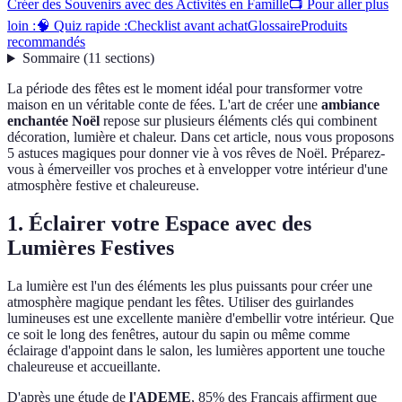
Créer des Souvenirs avec des Activités en Famille
📺 Pour aller plus
loin :
🧠 Quiz rapide :
Checklist avant achat
Glossaire
Produits
recommandés
Sommaire
(
11
sections
)
La période des fêtes est le moment idéal pour transformer votre
maison en un véritable conte de fées. L'art de créer une
ambiance
enchantée Noël
repose sur plusieurs éléments clés qui combinent
décoration, lumière et chaleur. Dans cet article, nous vous proposons
5 astuces magiques pour donner vie à vos rêves de Noël. Préparez-
vous à émerveiller vos proches et à envelopper votre intérieur d'une
atmosphère festive et chaleureuse.
1. Éclairer votre Espace avec des
Lumières Festives
La lumière est l'un des éléments les plus puissants pour créer une
atmosphère magique pendant les fêtes. Utiliser des guirlandes
lumineuses est une excellente manière d'embellir votre intérieur. Que
ce soit le long des fenêtres, autour du sapin ou même comme
éclairage d'appoint dans le salon, les lumières apportent une touche
chaleureuse et accueillante.
D'après une étude de
l'ADEME
, 85% des Français affirment que