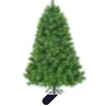
Magie de Noël
Idées et Inspirations
Décorations de Noël
Décorations et
Ambiance
Traditions de Noël
Traditions
Magie de Noël