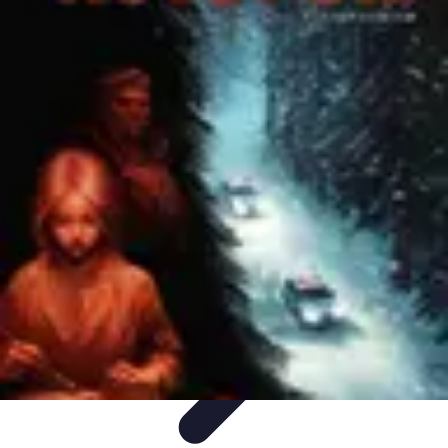
Magie de Noël
Idées et Inspirations
Décorations de Noël
Décorations et
Ambiance
Traditions de Noël
Traditions
Magie de Noël