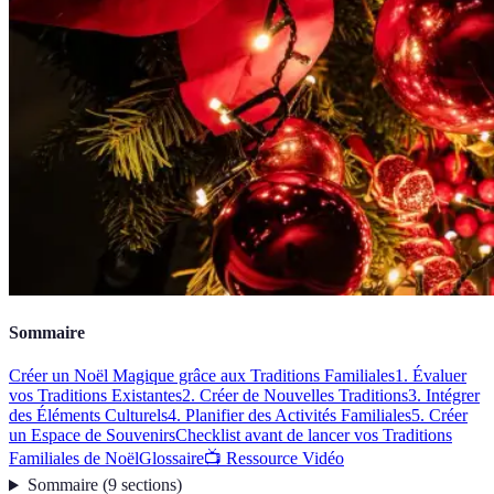
Sommaire
Créer un Noël Magique grâce aux Traditions Familiales
1. Évaluer
vos Traditions Existantes
2. Créer de Nouvelles Traditions
3. Intégrer
des Éléments Culturels
4. Planifier des Activités Familiales
5. Créer
un Espace de Souvenirs
Checklist avant de lancer vos Traditions
Familiales de Noël
Glossaire
📺 Ressource Vidéo
Sommaire
(
9
sections
)