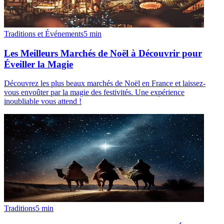
Traditions et Événements
5
min
Les Meilleurs Marchés de Noël à Découvrir pour
Éveiller la Magie
Découvrez les plus beaux marchés de Noël en France et laissez-
vous envoûter par la magie des festivités. Une expérience
inoubliable vous attend !
Traditions
5
min