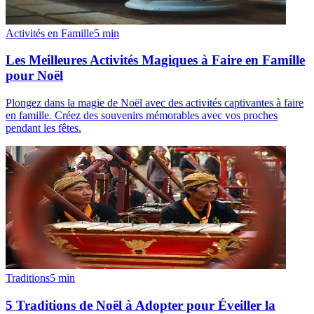
Activités en Famille
5
min
Les Meilleures Activités Magiques à Faire en Famille
pour Noël
Plongez dans la magie de Noël avec des activités captivantes à faire
en famille. Créez des souvenirs mémorables avec vos proches
pendant les fêtes.
Traditions
5
min
5 Traditions de Noël à Adopter pour Éveiller la