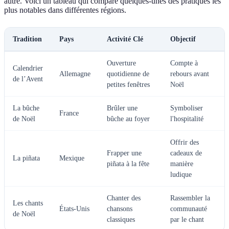
autre. Voici un tableau qui compare quelques-unes des pratiques les
plus notables dans différentes régions.
Tradition
Pays
Activité Clé
Objectif
Ouverture
Compte à
Calendrier
Allemagne
quotidienne de
rebours avant
de l’Avent
petites fenêtres
Noël
La bûche
Brûler une
Symboliser
France
de Noël
bûche au foyer
l'hospitalité
Offrir des
Frapper une
cadeaux de
La piñata
Mexique
piñata à la fête
manière
ludique
Chanter des
Rassembler la
Les chants
États-Unis
chansons
communauté
de Noël
classiques
par le chant