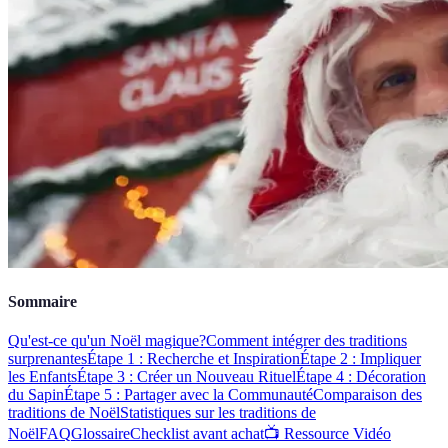
Sommaire
Qu'est-ce qu'un Noël magique?
Comment intégrer des traditions
surprenantes
Étape 1 : Recherche et Inspiration
Étape 2 : Impliquer
les Enfants
Étape 3 : Créer un Nouveau Rituel
Étape 4 : Décoration
du Sapin
Étape 5 : Partager avec la Communauté
Comparaison des
traditions de Noël
Statistiques sur les traditions de
Noël
FAQ
Glossaire
Checklist avant achat
📺 Ressource Vidéo