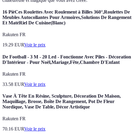
chaleureuse et magique que vous avez créée.
16 PièCes Roulettes Avec Roulement à Billes 360°,Roulettes De
Meubles Autocollantes Pour Armoires,Solutions De Rangement
Et MatéRiel De Cuisine(Blanc)
Rakuten FR
19.29
EUR
Voir le prix
De Football - 3 M - 20 Led - Fonctionne Avec Piles - Décoration
D'Intérieur - Pour Noël,Mariage,Fête,Chambre D'Enfant
Rakuten FR
33.58
EUR
Voir le prix
Vase À Tête En Résine, Sculpture, Décoration De Maison,
Maquillage, Brosse, Boîte De Rangement, Pot De Fleur
Nordique, Vase De Table, Décor Artistique
Rakuten FR
70.16
EUR
Voir le prix