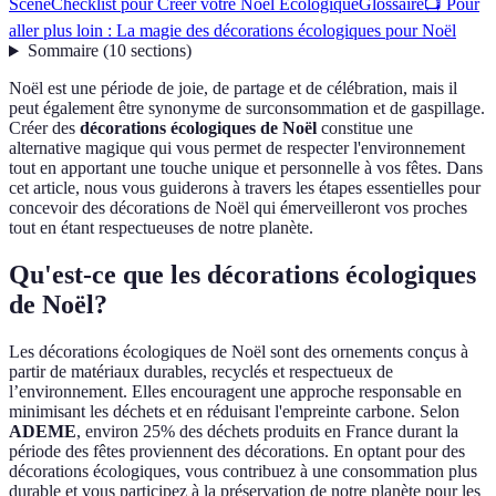
Scène
Checklist pour Créer votre Noël Écologique
Glossaire
📺 Pour
aller plus loin : La magie des décorations écologiques pour Noël
Sommaire
(
10
sections
)
Noël est une période de joie, de partage et de célébration, mais il
peut également être synonyme de surconsommation et de gaspillage.
Créer des
décorations écologiques de Noël
constitue une
alternative magique qui vous permet de respecter l'environnement
tout en apportant une touche unique et personnelle à vos fêtes. Dans
cet article, nous vous guiderons à travers les étapes essentielles pour
concevoir des décorations de Noël qui émerveilleront vos proches
tout en étant respectueuses de notre planète.
Qu'est-ce que les décorations écologiques
de Noël?
Les décorations écologiques de Noël sont des ornements conçus à
partir de matériaux durables, recyclés et respectueux de
l’environnement. Elles encouragent une approche responsable en
minimisant les déchets et en réduisant l'empreinte carbone. Selon
ADEME
, environ 25% des déchets produits en France durant la
période des fêtes proviennent des décorations. En optant pour des
décorations écologiques, vous contribuez à une consommation plus
durable et vous participez à la préservation de notre planète pour les