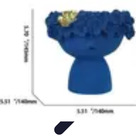
Magie de Noël
Idées et Inspirations
Décorations de Noël
Décorations et
Ambiance
Traditions de Noël
Traditions
Magie de Noël