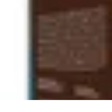
Magie de Noël
Idées et Inspirations
Décorations de Noël
Décorations et Ambiance
Trad
Magie de Noël