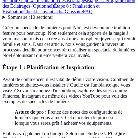
Sécurité
Étape 4 : Installation des Éclairages
Étape 5 : Programmation
des Éclairages (Optionnel)
Étape 6 : Finalisation et
Évaluation
Checklist avant achat
Glossaire
FAQ
Sommaire
(
10
sections
)
Créer un spectacle de lumières pour Noël est devenu une tradition
festive pour beaucoup. Non seulement cela apporte de la magie à
votre maison, mais cela crée aussi une atmosphère joyeuse qui réunit
famille et amis. Dans cet article, nous vous guident à travers un
processus détaillé pour concevoir et réaliser un spectacle de lumières
Noël éblouissant qui émerveillera vos invités.
Étape 1 : Planification et Inspiration
Avant de commencer, il est vital de définir votre vision. Combien de
lumières souhaitez-vous installer ? Quelle est l'ambiance que vous
visez ? Si vous manquez d'inspiration, explorez des sites comme
Pinterest, Instagram ou même des vidéos YouTube pour voir des
exemples de spectacles de lumière.
Astuce de pro :
Prenez des notes des configurations de
lumières que vous aimez. Cela facilitera le processus
lorsque vous serez prêt à acheter vos équipements.
Établissez également un budget. Selon une étude de
UFC-Que