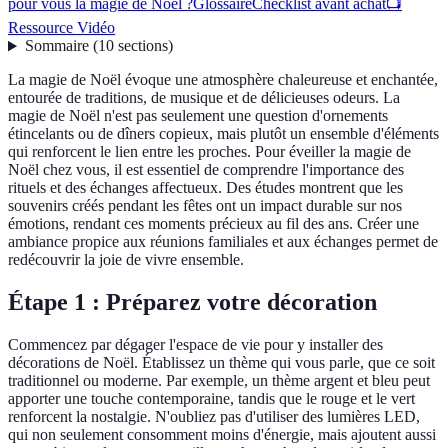
pour vous la magie de Noël ?
Glossaire
Checklist avant achat
📺
Ressource Vidéo
Sommaire
(
10
sections
)
La magie de Noël évoque une atmosphère chaleureuse et enchantée,
entourée de traditions, de musique et de délicieuses odeurs. La
magie de Noël n'est pas seulement une question d'ornements
étincelants ou de dîners copieux, mais plutôt un ensemble d'éléments
qui renforcent le lien entre les proches. Pour éveiller la magie de
Noël chez vous, il est essentiel de comprendre l'importance des
rituels et des échanges affectueux. Des études montrent que les
souvenirs créés pendant les fêtes ont un impact durable sur nos
émotions, rendant ces moments précieux au fil des ans. Créer une
ambiance propice aux réunions familiales et aux échanges permet de
redécouvrir la joie de vivre ensemble.
Étape 1 : Préparez votre décoration
Commencez par dégager l'espace de vie pour y installer des
décorations de Noël. Établissez un thème qui vous parle, que ce soit
traditionnel ou moderne. Par exemple, un thème argent et bleu peut
apporter une touche contemporaine, tandis que le rouge et le vert
renforcent la nostalgie. N'oubliez pas d'utiliser des lumières LED,
qui non seulement consomment moins d'énergie, mais ajoutent aussi