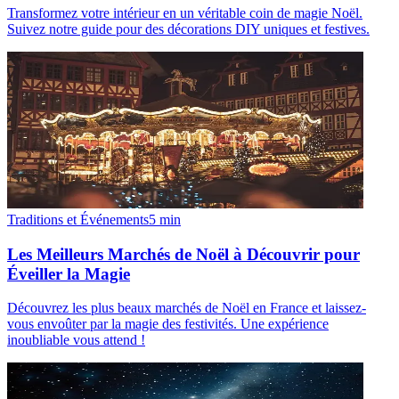
Transformez votre intérieur en un véritable coin de magie Noël.
Suivez notre guide pour des décorations DIY uniques et festives.
Traditions et Événements
5
min
Les Meilleurs Marchés de Noël à Découvrir pour
Éveiller la Magie
Découvrez les plus beaux marchés de Noël en France et laissez-
vous envoûter par la magie des festivités. Une expérience
inoubliable vous attend !