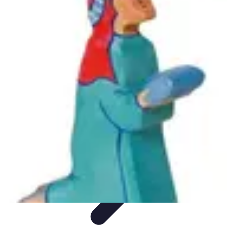
Magie de Noël
Idées et Inspirations
Décorations de Noël
Décorations et
Ambiance
Traditions de Noël
Traditions
Magie de Noël