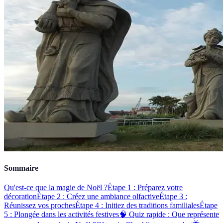
Sommaire
Qu'est-ce que la magie de Noël ?
Étape 1 : Préparez votre
décoration
Étape 2 : Créez une ambiance olfactive
Étape 3 :
Réunissez vos proches
Étape 4 : Initiez des traditions familiales
Étape
5 : Plongée dans les activités festives
🧠 Quiz rapide : Que représente