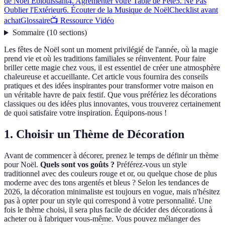
de Noël Éblouissant
4. Agrémenter votre Table de Fête
5. Ne Pas
Oublier l'Extérieur
6. Écouter de la Musique de Noël
Checklist avant
achat
Glossaire
📺 Ressource Vidéo
Sommaire
(
10
sections
)
Les fêtes de Noël sont un moment privilégié de l'année, où la magie
prend vie et où les traditions familiales se réinventent. Pour faire
briller cette magie chez vous, il est essentiel de créer une atmosphère
chaleureuse et accueillante. Cet article vous fournira des conseils
pratiques et des idées inspirantes pour transformer votre maison en
un véritable havre de paix festif. Que vous préfériez les décorations
classiques ou des idées plus innovantes, vous trouverez certainement
de quoi satisfaire votre inspiration. Équipons-nous !
1. Choisir un Thème de Décoration
Avant de commencer à décorer, prenez le temps de définir un thème
pour Noël.
Quels sont vos goûts ?
Préférez-vous un style
traditionnel avec des couleurs rouge et or, ou quelque chose de plus
moderne avec des tons argentés et bleus ? Selon les tendances de
2026, la décoration minimaliste est toujours en vogue, mais n'hésitez
pas à opter pour un style qui correspond à votre personnalité. Une
fois le thème choisi, il sera plus facile de décider des décorations à
acheter ou à fabriquer vous-même. Vous pouvez mélanger des