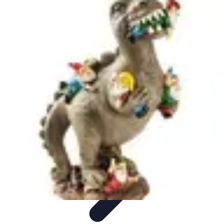
Magie de Noël
Idées et Inspirations
Décorations de Noël
Décorations et
Ambiance
Traditions de Noël
Traditions
Magie de Noël