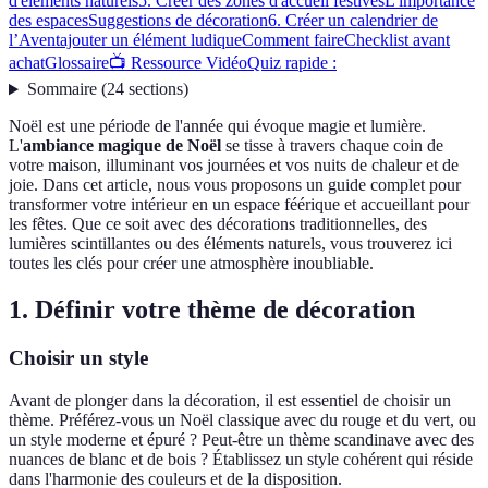
d'éléments naturels
5. Créer des zones d'accueil festives
L'importance
des espaces
Suggestions de décoration
6. Créer un calendrier de
l’Avent
ajouter un élément ludique
Comment faire
Checklist avant
achat
Glossaire
📺 Ressource Vidéo
Quiz rapide :
Sommaire
(
24
sections
)
Noël est une période de l'année qui évoque magie et lumière.
L'
ambiance magique de Noël
se tisse à travers chaque coin de
votre maison, illuminant vos journées et vos nuits de chaleur et de
joie. Dans cet article, nous vous proposons un guide complet pour
transformer votre intérieur en un espace féérique et accueillant pour
les fêtes. Que ce soit avec des décorations traditionnelles, des
lumières scintillantes ou des éléments naturels, vous trouverez ici
toutes les clés pour créer une atmosphère inoubliable.
1. Définir votre thème de décoration
Choisir un style
Avant de plonger dans la décoration, il est essentiel de choisir un
thème. Préférez-vous un Noël classique avec du rouge et du vert, ou
un style moderne et épuré ? Peut-être un thème scandinave avec des
nuances de blanc et de bois ? Établissez un style cohérent qui réside
dans l'harmonie des couleurs et de la disposition.