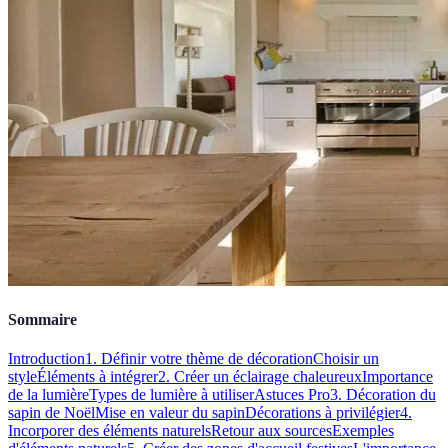
Sommaire
Introduction
1. Définir votre thème de décoration
Choisir un
style
Éléments à intégrer
2. Créer un éclairage chaleureux
Importance
de la lumière
Types de lumière à utiliser
Astuces Pro
3. Décoration du
sapin de Noël
Mise en valeur du sapin
Décorations à privilégier
4.
Incorporer des éléments naturels
Retour aux sources
Exemples