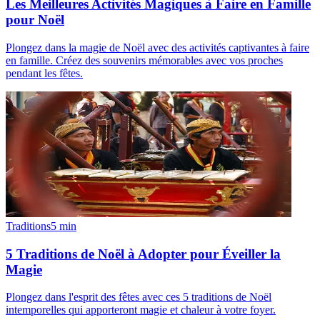
Les Meilleures Activités Magiques à Faire en Famille
pour Noël
Plongez dans la magie de Noël avec des activités captivantes à faire
en famille. Créez des souvenirs mémorables avec vos proches
pendant les fêtes.
Traditions
5
min
5 Traditions de Noël à Adopter pour Éveiller la
Magie
Plongez dans l'esprit des fêtes avec ces 5 traditions de Noël
intemporelles qui apporteront magie et chaleur à votre foyer.