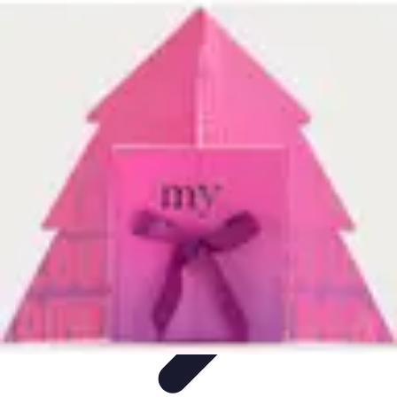
Magie de Noël
Idées et Inspirations
Décorations de Noël
Décorations et
Ambiance
Traditions de Noël
Traditions
Magie de Noël