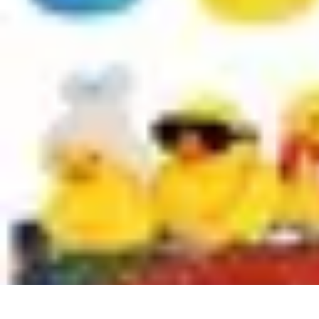
Magie de Noël
Idées et Inspirations
Décorations de Noël
Décorations et Ambiance
Trad
Magie de Noël