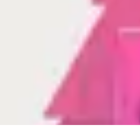
Magie de Noël
Idées et Inspirations
Décorations de Noël
Décorations et Ambiance
Trad
Magie de Noël