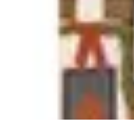
Magie de Noël
Idées et Inspirations
Décorations de Noël
Décorations et Ambiance
Trad
Magie de Noël