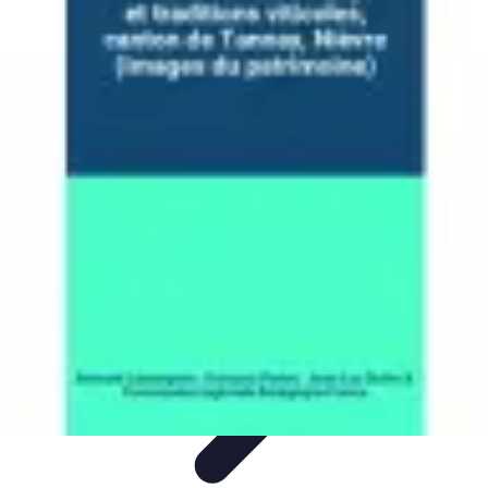
Magie de Noël
Idées et Inspirations
Décorations de Noël
Décorations et
Ambiance
Traditions de Noël
Traditions
Magie de Noël