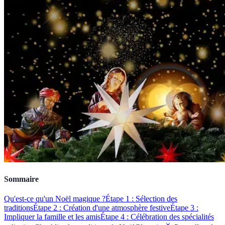
Sommaire
Qu'est-ce qu'un Noël magique ?
Étape 1 : Sélection des
traditions
Étape 2 : Création d'une atmosphère festive
Étape 3 :
Impliquer la famille et les amis
Étape 4 : Célébration des spécialités