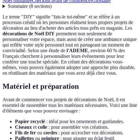
Noël miniature
Checklist avant de commencer
Glossaire
Sommaire
(
8
sections
)
Le terme "DIY" signifie "fais-le toi-même" et se réfère à un
processus créatif où les personnes réalisent leurs propres projets de
décoration au lieu d'acheter des articles tous prêts en magasin. Les
décorations de Noël DIY
permettent non seulement de
personnaliser votre espace, mais aussi de créer une ambiance unique
qui reflète votre style personnel tout en partageant un moment de
convivialité. Selon une étude de
l'ADEME
, environ 60 % des
Français cherchent à personnaliser leurs événements pour leur
conférer une touche spéciale. En créant des décorations vous-
mêmes, vous pouvez également adopter une approche plus durable,
en réutilisant des matériaux que vous avez déjà chez vous.
Matériel et préparation
Avant de commencer vos projets de décorations de Noël, il est
essentiel de rassembler tous les matériaux nécessaires. Voici une liste
d'éléments que vous pouvez envisager :
Papier recyclé
: idéal pour les ornements et guirlandes.
Ciseaux
et
colle
: pour assembler vos créations.
Fils de fer
ou
cordes
: pour accrocher vos décorations.
Paillettes
ou
peinture
: pour ajouter un éclat festif.