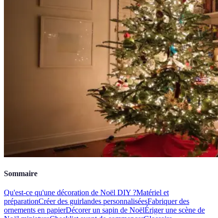
Sommaire
Qu'est-ce qu'une décoration de Noël DIY ?
Matériel et
préparation
Créer des guirlandes personnalisées
Fabriquer des
ornements en papier
Décorer un sapin de Noël
Ériger une scène de