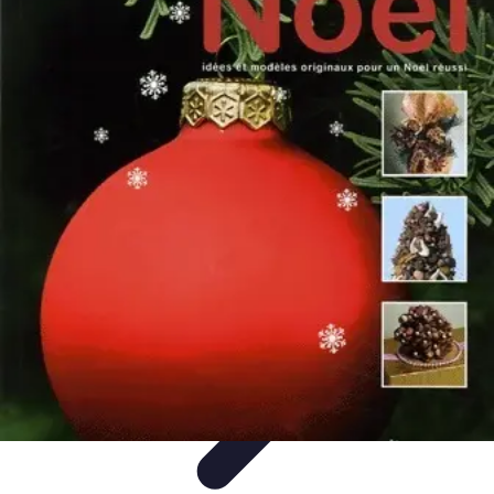
Magie de Noël
Idées et Inspirations
Décorations de Noël
Décorations et
Ambiance
Traditions de Noël
Traditions
Magie de Noël