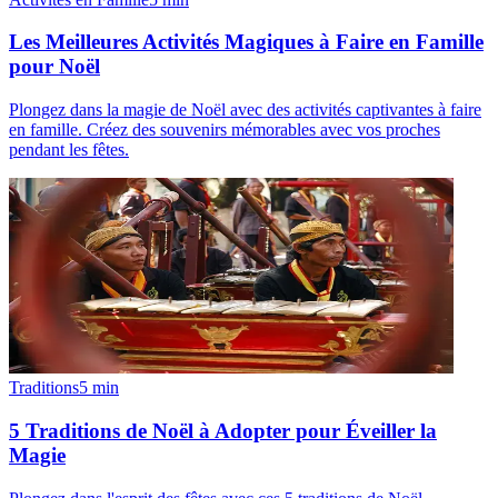
Les Meilleures Activités Magiques à Faire en Famille
pour Noël
Plongez dans la magie de Noël avec des activités captivantes à faire
en famille. Créez des souvenirs mémorables avec vos proches
pendant les fêtes.
Traditions
5
min
5 Traditions de Noël à Adopter pour Éveiller la
Magie