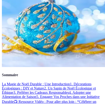
Sommaire
La Magie de Noël Durable : Une Introduction
1. Décorations
Écologiques : DIY et Nature
2. Un Sapin de Noël Écologique et
Éthique
3. Préférer les Cadeaux Responsables
4. Adopter une
Alimentation de Saison
5. Engager Vos Proches dans une Initiative
Durable
📺 Ressource Vidéo : Pour aller plus loin : *Célébrer un