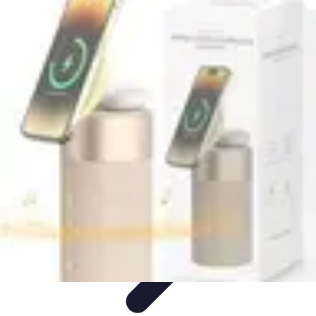
Magie de Noël
Idées et Inspirations
Décorations de Noël
Décorations et
Ambiance
Traditions de Noël
Traditions
Magie de Noël