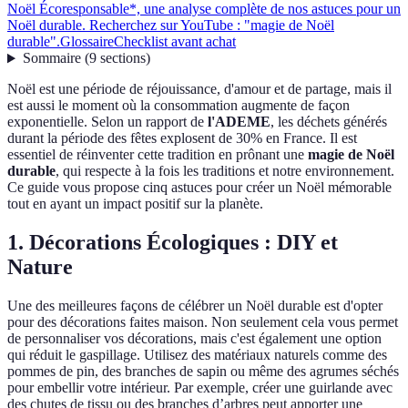
Noël Écoresponsable*, une analyse complète de nos astuces pour un
Noël durable. Recherchez sur YouTube : "magie de Noël
durable".
Glossaire
Checklist avant achat
Sommaire
(
9
sections
)
Noël est une période de réjouissance, d'amour et de partage, mais il
est aussi le moment où la consommation augmente de façon
exponentielle. Selon un rapport de
l'ADEME
, les déchets générés
durant la période des fêtes explosent de 30% en France. Il est
essentiel de réinventer cette tradition en prônant une
magie de Noël
durable
, qui respecte à la fois les traditions et notre environnement.
Ce guide vous propose cinq astuces pour créer un Noël mémorable
tout en ayant un impact positif sur la planète.
1. Décorations Écologiques : DIY et
Nature
Une des meilleures façons de célébrer un Noël durable est d'opter
pour des décorations faites maison. Non seulement cela vous permet
de personnaliser vos décorations, mais c'est également une option
qui réduit le gaspillage. Utilisez des matériaux naturels comme des
pommes de pin, des branches de sapin ou même des agrumes séchés
pour embellir votre intérieur. Par exemple, créer une guirlande avec
des chutes de tissu ou des branches d’arbres peut apporter une