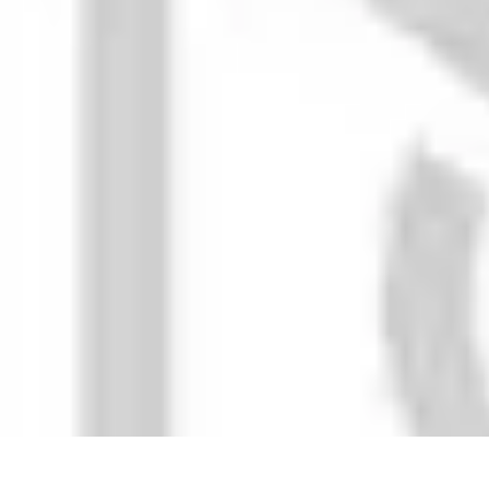
Magie de Noël
Idées et Inspirations
Décorations de Noël
Décorations et Ambiance
Trad
Magie de Noël